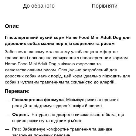
До обраного
Порівняти
Опис
Гіпоалергенний сухий корм Home Food Mini Adult Dog для
дорослих собак малих порід із фореллю та рисом
Забезпечте вашому маленькому улюбленцю комфортне
травлення і повноцінне харчування з гіпоалергенним кормом
Home Food Mini Adult Dog з ніжною фореллю та
легкозасвоюваним рисом. Спеціально розроблений для
дорослих собак малих порід, цей корм ідеально підходить для
собак з чутливим травленням та схильністю до алергій.
Переваги:
Гіпоалергенна формула
: Мінімізує ризик алергічних
реакцій та підтримує здоров'я шкіри й шерсті.
Форель
: Натуральне джерело високоякісного білка, що
сприяє розвитку та підтримці м’язів.
Рис
: Забезпечує комфортне травлення та швидке
засвоєння поживних речовин.