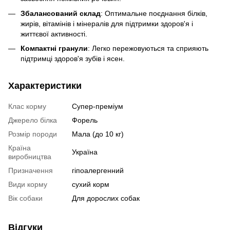
Збалансований склад
: Оптимальне поєднання білків,
жирів, вітамінів і мінералів для підтримки здоров'я і
життєвої активності.
Компактні гранули
: Легко пережовуються та сприяють
підтримці здоров'я зубів і ясен.
Характеристики
Клас корму
Супер-преміум
Джерело білка
Форель
Розмір породи
Мала (до 10 кг)
Країна
Україна
виробництва
Призначення
гіпоалергенний
Види корму
сухий корм
Вік собаки
Для дорослих собак
Відгуки