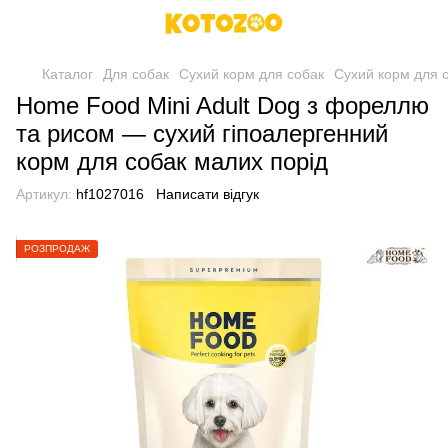
Каталог
Для собак
Сухий корм для собак
Сухий корм для 
Home Food Mini Adult Dog з фореллю
та рисом — сухий гіпоалергенний
корм для собак малих порід
Артикул:
hf1027016
Написати відгук
РОЗПРОДАЖ