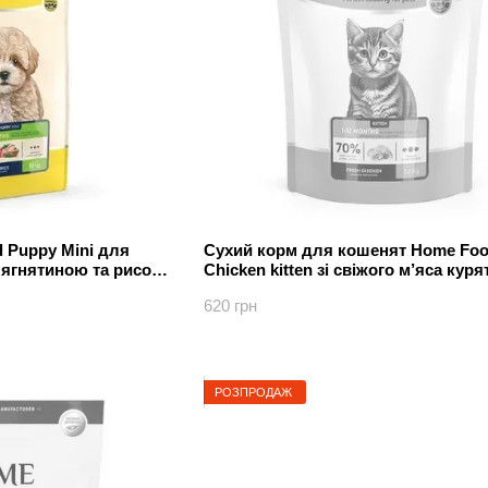
 Puppy Mini для
Сухий корм для кошенят Home Foo
 ягнятиною та рисом
Chicken kitten зі свіжого м’яса куря
кг
620 грн
РОЗПРОДАЖ