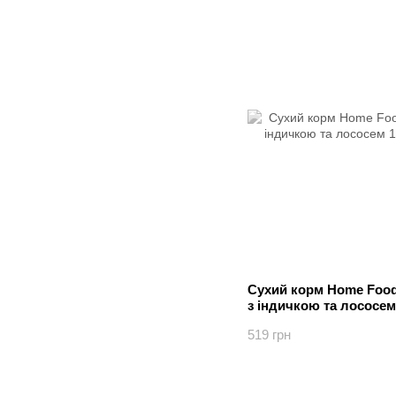
Сухий корм Home Food
з індичкою та лососем 
519 грн