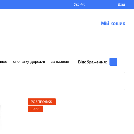
Укр
Рус
Вхід
Мій кошик
евше
спочатку дорожчі
за назвою
Відображення:
РОЗПРОДАЖ
−20%