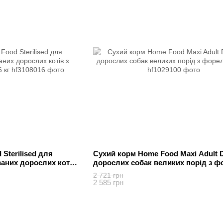
Sterilised для
Сухий корм Home Food Maxi Adult 
ваних дорослих котів
дорослих собак великих порід з 
6 кг
10 кг
2 721 грн
2 585 грн