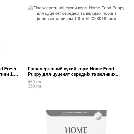
d Fresh
Гіпоалергенний сухий корм Home Food
тини 1.6
Puppy для цуценят середніх та великих
порід з форелью та рисом 1.6 кг
460 грн
368 грн