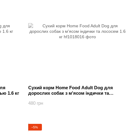
для
Сухий корм Home Food Adult Dog для
ью 1.6 кг
дорослих собак з м'ясом індички та
лососем 1.6 кг
480 грн
−5%