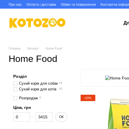
Перейти до основного контенту
Про нас
Оплата і доставка
Обмін та повернення
Контактна інфор
Дл
Головна
Каталог
Home Food
Home Food
Розділ
Сухий корм для собак
21
Сухий корм для котів
10
Розпродаж
3
−10%
Ціна, грн
Від Ціна, грн
До Ціна, грн
ОК