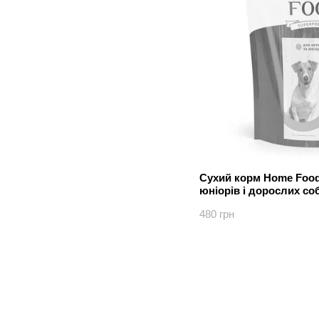
Сухий корм Home Food
юніорів і дорослих со
м’ясом ягня 1.6 кг
480 грн