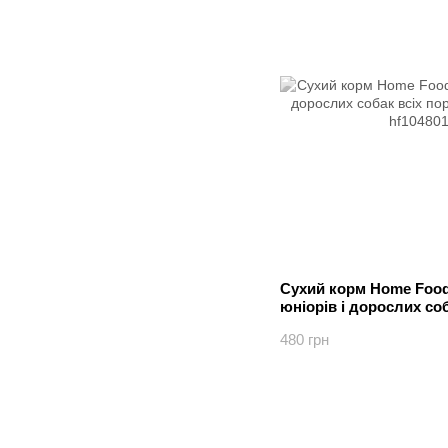
Сухий корм Home Food
юніорів і дорослих соб
м'ясом ягня 1.6 кг
480 грн