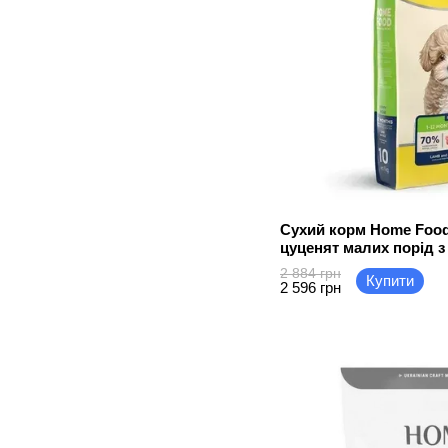
Сухий корм Home Food
цуценят малих порід з
10 кг
2 884 грн
Купити
2 596 грн