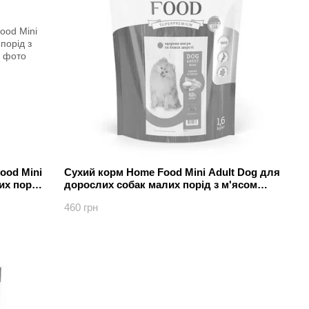
ood Mini
Сухий корм Home Food Mini Adult Dog для
их порід
дорослих собак малих порід з м'ясом
індички та лососем 1.6 кг
460 грн