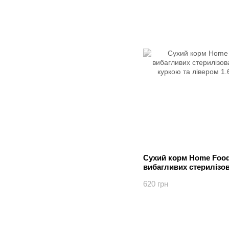
Сухий корм Home Food 
вибагливих стерилізо
з куркою та лівером 1.
620 грн