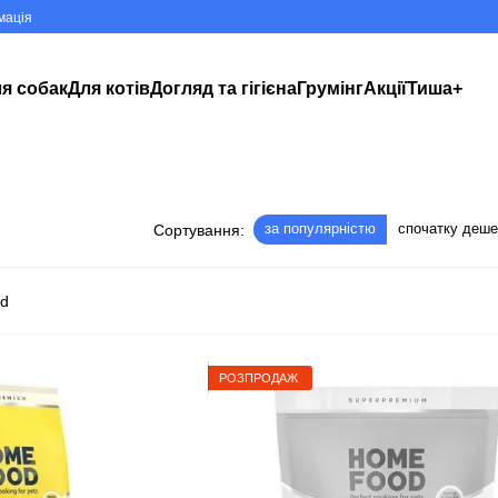
мація
я собак
Для котів
Догляд та гігієна
Грумінг
Акції
Тиша+
за популярністю
спочатку деш
Сортування:
РОЗПРОДАЖ