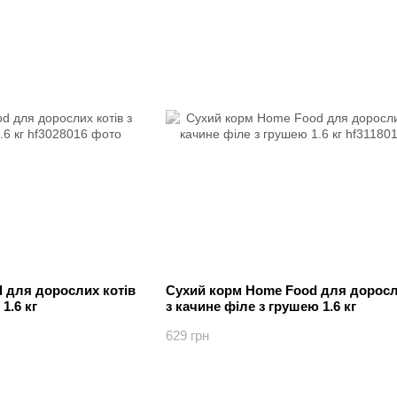
 для дорослих котів
Сухий корм Home Food для доросл
1.6 кг
з качине філе з грушею 1.6 кг
629 грн