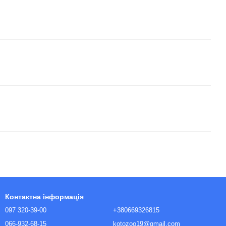
Контактна інформація
097 320-39-00
+380669326815
066-932-68-15
kotozoo19@gmail.com