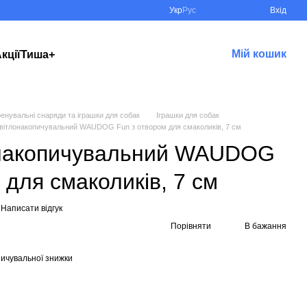
Укр
Рус
Вхід
Мій кошик
кції
Тиша+
енувальні снаряди та іграшки для собак
Іграшки для собак
світлонакопичувальний WAUDOG Fun з отвором для смаколиків, 7 см
онакопичувальний WAUDOG
 для смаколиків, 7 см
Написати відгук
Порівняти
В бажання
ичувальної знижки