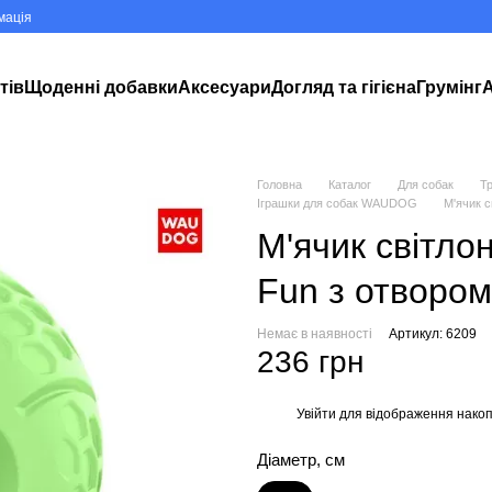
мація
тів
Щоденні добавки
Аксесуари
Догляд та гігієна
Грумінг
А
Головна
Каталог
Для собак
Тр
Іграшки для собак WAUDOG
М'ячик 
М'ячик світл
Fun з отвором
Немає в наявності
Артикул: 6209
236 грн
Увійти
для відображення накоп
%
Діаметр, см