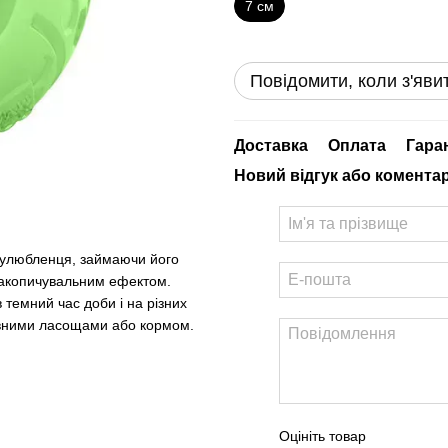
7 см
Повідомити, коли з'яви
Доставка
Оплата
Гара
Новий відгук або комента
к улюбленця, займаючи його
онакопичувальним ефектом.
 темний час доби і на різних
тівними ласощами або кормом.
Оцініть товар