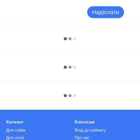
Надіслати
Каталог
Клієнтам
Для собак
Вхід до кабінету
Для котів
Про нас