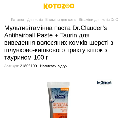
Каталог
Для котів
Вітаміни для котів
Вітаміни для котів Dr.C
Мультивітамінна паста Dr.Clauder’s
Antihairball Paste + Taurin для
виведення волосяних комків шерсті з
шлунково-кишкового тракту кішок з
таурином 100 г
Артикул:
21806100
Написати відгук