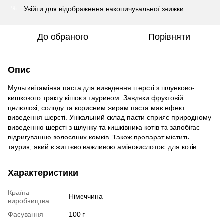
Увійти
для відображення накопичувальної знижки
%
До обраного
Порівняти
Опис
Мультивітамінна паста для виведення шерсті з шлунково-
кишкового тракту кішок з таурином. Завдяки фруктовій
целюлозі, солоду та корисним жирам паста має ефект
виведення шерсті. Унікальний склад пасти сприяє природному
виведенню шерсті з шлунку та кишківника котів та запобігає
відригуванню волосяних комків. Також препарат містить
таурин, який є життєво важливою амінокислотою для котів.
Характеристики
Країна
Німеччина
виробництва
Фасування
100 г