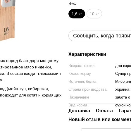
Вес
1,6 кг
10 кг
Сообщить, когда появи
Характеристики
ших пород благодаря мощному
Возраст кошки
для взр
атированное мясо индейки,
и. В состав входит глюкозамин
Класс корму
Супер-п
в.
Источник белка
Мясо ин
од (мейн-кун, сибирская,
Страна производства
Украина
е подходит для котят и кормящих
Назначение
забота о
Вид корма
сухой к
Доставка
Оплата
Гара
Новый отзыв или коммен