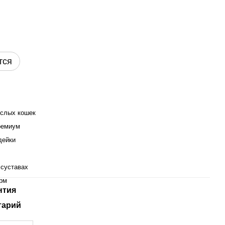
тся
ослых кошек
ремиум
дейки
 суставах
орм
нтия
тарий