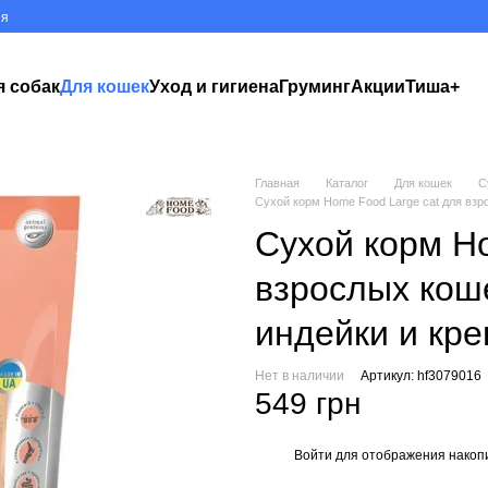
ия
я собак
Для кошек
Уход и гигиена
Груминг
Акции
Тиша+
Главная
Каталог
Для кошек
С
Сухой корм Home Food Large cat для взр
Сухой корм Ho
взрослых кош
индейки и крев
Нет в наличии
Артикул: hf3079016
549 грн
Войти
для отображения накопи
%