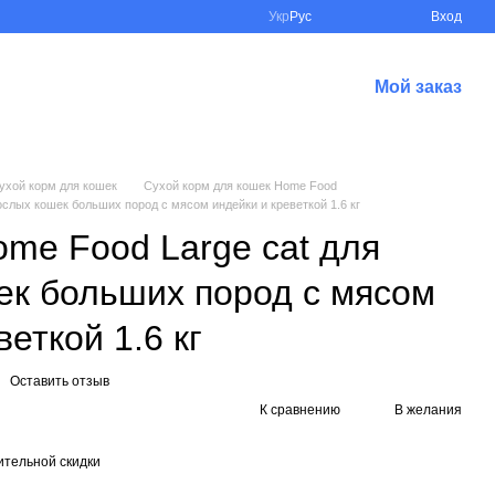
Укр
Рус
Вход
Мой заказ
ухой корм для кошек
Сухой корм для кошек Home Food
ослых кошек больших пород с мясом индейки и креветкой 1.6 кг
me Food Large cat для
ек больших пород с мясом
еткой 1.6 кг
Оставить отзыв
К сравнению
В желания
тельной скидки