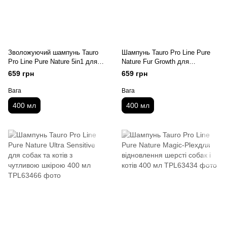
Зволожуючий шампунь Tauro
Шампунь Tauro Pro Line Pure
Pro Line Pure Nature 5in1 для
Nature Fur Growth для
собак та котів 400 мл
стимуляції росту шерсті собак
659 грн
659 грн
та котів 400 мл
Вага
Вага
400 мл
400 мл