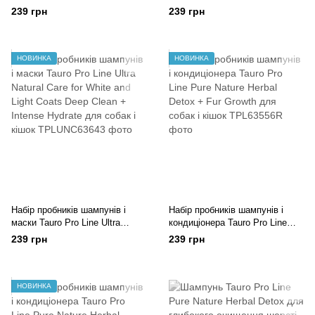
Natural Care Deep Clean +
Ultra Natural Care Keratin &
239 грн
239 грн
Intense Hydrate для собак і
Gloss + Gentle Scrub для собак
кішок
і кішок
НОВИНКА
НОВИНКА
Набір пробників шампунів і
Набір пробників шампунів і
маски Tauro Pro Line Ultra
кондиціонера Tauro Pro Line
Natural Care for White and Light
Pure Nature Herbal Detox + Fur
239 грн
239 грн
Coats Deep Clean + Intense
Growth для собак і кішок
Hydrate для собак і кішок
НОВИНКА