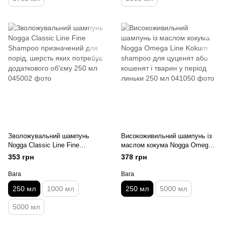
Зволожувальний шампунь
Високоживильний шампунь із
Nogga Classic Line Fine
маслом кокума Nogga Omega
Shampoo призначений для
Line Kokum shampoo для
353 грн
378 грн
порід, шерсть яких потребує
цуценят або кошенят і тварин у
додаткового об'єму 250 мл
період линьки 250 мл
Вага
Вага
250 мл
1000 мл
250 мл
5000 мл
5000 мл