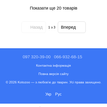
Показати ще 20 товарів
Назад
Вперед
1
з 3
097 320-39-00
066-932-68-15
Контактна інформація
Повна версія сайту
© 2026 Kotozoo — з любов’ю до тварин. Усі права захищено.
Укр
Рус