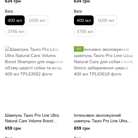
634 грн
634 грн
очищення шкіри та шерсті
собак і котів білого, світлого
собак і котів 400 мл
забарвлення 400 мл
Вага
Вага
400 мл
1000 мл
400 мл
1000 мл
3785 мл
3785 мл
ХІТ
Шампунь Tauro Pro Line Ultra
Інтенсивно зволожуючий
Natural Care Volume Boost
шампунь Tauro Pro Line Ultra
Shampoo для надання об'єму
Natural Care для собак і котів
659 грн
659 грн
шерсті собак та котів 400 мл
білого забарвлення шерсті 400
мл