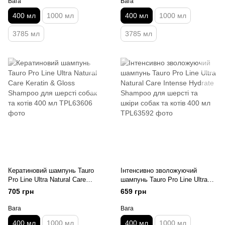
Вага
Вага
400 мл
1000 мл
400 мл
1000 мл
3785 мл
3785 мл
Кератиновий шампунь Tauro
Інтенсивно зволожуючий
Pro Line Ultra Natural Care
шампунь Tauro Pro Line Ultra
Keratin & Gloss Shampoo для
Natural Care Intense Hydrate
705 грн
659 грн
шерсті собак та котів 400 мл
Shampoo для шерсті та шкіри
собак та котів 400 мл
Вага
Вага
400 мл
1000 мл
400 мл
1000 мл