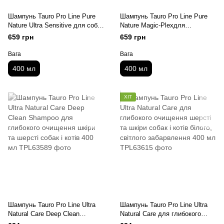
Шампунь Tauro Pro Line Pure
Шампунь Tauro Pro Line Pure
Nature Ultra Sensitive для собак
Nature Magic-Plexдля
та котів з чутливою шкірою 400
відновлення шерсті собак і
659 грн
659 грн
мл
котів 400 мл
Вага
Вага
400 мл
400 мл
ХІТ
Шампунь Tauro Pro Line Ultra
Шампунь Tauro Pro Line Ultra
Natural Care Deep Clean
Natural Care для глибокого
Shampoo для глибокого
очищення шерсті та шкіри