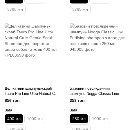
3785 мл
3785 мл
Делікатний шампунь-скраб
Базовий повсякденний
Tauro Pro Line Ultra Natural Care
шампунь Nogga Classic Line
Gentle Scrub Shampoo для
Purifying shampoo з алое для
856 грн
353 грн
шерсті та шкіри собак та котів
всіх типів шерсті 250 мл
400 мл
Вага
Вага
400 мл
1000 мл
250 мл
1000 мл
3785 мл
5000 мл