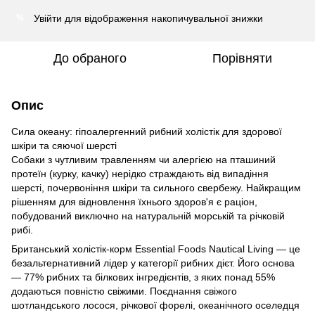
Увійти
для відображення накопичувальної знижки
%
До обраного
Порівняти
Опис
Сила океану: гіпоалергенний рибний холістік для здорової
шкіри та сяючої шерсті
Собаки з чутливим травленням чи алергією на пташиний
протеїн (курку, качку) нерідко страждають від випадіння
шерсті, почервоніння шкіри та сильного свербежу. Найкращим
рішенням для відновлення їхнього здоров'я є раціон,
побудований виключно на натуральній морській та річковій
рибі.
Британський холістік-корм Essential Foods Nautical Living — це
безальтернативний лідер у категорії рибних дієт. Його основа
— 77% рибних та білкових інгредієнтів, з яких понад 55%
додаються повністю свіжими. Поєднання свіжого
шотландського лосося, річкової форелі, океанічного оселедця