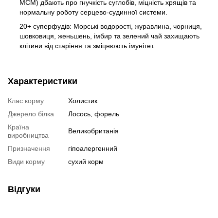
МСМ) дбають про гнучкість суглобів, міцність хрящів та
нормальну роботу серцево-судинної системи.
20+ суперфудів: Морські водорості, журавлина, чорниця,
шовковиця, женьшень, імбир та зелений чай захищають
клітини від старіння та зміцнюють імунітет.
Характеристики
Клас корму
Холистик
Джерело білка
Лосось, форель
Країна
Великобританія
виробництва
Призначення
гіпоалергенний
Види корму
сухий корм
Відгуки