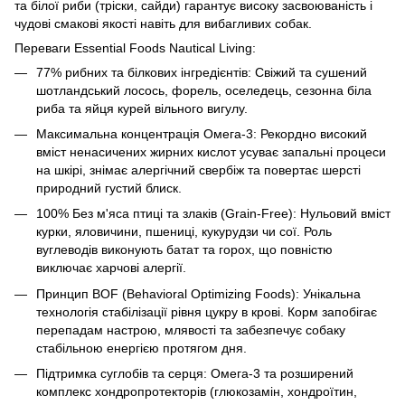
та білої риби (тріски, сайди) гарантує високу засвоюваність і
чудові смакові якості навіть для вибагливих собак.
Переваги Essential Foods Nautical Living:
77% рибних та білкових інгредієнтів: Свіжий та сушений
шотландський лосось, форель, оселедець, сезонна біла
риба та яйця курей вільного вигулу.
Максимальна концентрація Омега-3: Рекордно високий
вміст ненасичених жирних кислот усуває запальні процеси
на шкірі, знімає алергічний свербіж та повертає шерсті
природний густий блиск.
100% Без м'яса птиці та злаків (Grain-Free): Нульовий вміст
курки, яловичини, пшениці, кукурудзи чи сої. Роль
вуглеводів виконують батат та горох, що повністю
виключає харчові алергії.
Принцип BOF (Behavioral Optimizing Foods): Унікальна
технологія стабілізації рівня цукру в крові. Корм запобігає
перепадам настрою, млявості та забезпечує собаку
стабільною енергією протягом дня.
Підтримка суглобів та серця: Омега-3 та розширений
комплекс хондропротекторів (глюкозамін, хондроїтин,