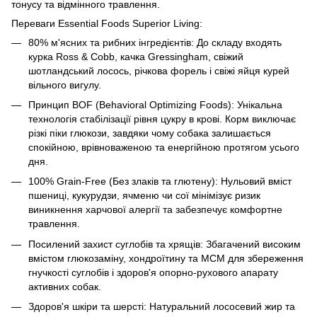
тонусу та відмінного травлення.
Переваги Essential Foods Superior Living:
80% м'ясних та рибних інгредієнтів: До складу входять
курка Ross & Cobb, качка Gressingham, свіжий
шотландський лосось, річкова форель і свіжі яйця курей
вільного вигулу.
Принцип BOF (Behavioral Optimizing Foods): Унікальна
технологія стабілізації рівня цукру в крові. Корм виключає
різкі піки глюкози, завдяки чому собака залишається
спокійною, врівноваженою та енергійною протягом усього
дня.
100% Grain-Free (Без злаків та глютену): Нульовий вміст
пшениці, кукурудзи, ячменю чи сої мінімізує ризик
виникнення харчової алергії та забезпечує комфортне
травлення.
Посилений захист суглобів та хрящів: Збагачений високим
вмістом глюкозаміну, хондроїтину та МСМ для збереження
гнучкості суглобів і здоров'я опорно-рухового апарату
активних собак.
Здоров'я шкіри та шерсті: Натуральний лососевий жир та