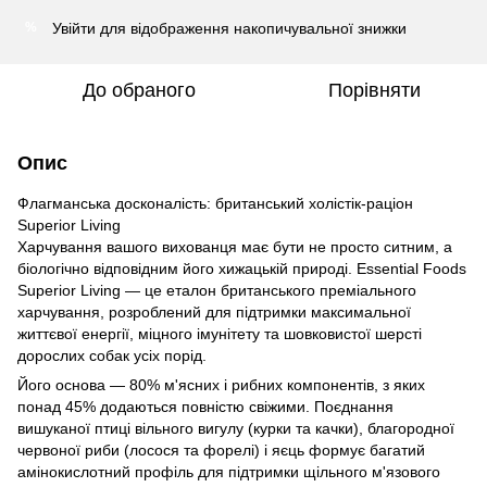
Увійти
для відображення накопичувальної знижки
%
До обраного
Порівняти
Опис
Флагманська досконалість: британський холістік-раціон
Superior Living
Харчування вашого вихованця має бути не просто ситним, а
біологічно відповідним його хижацькій природі. Essential Foods
Superior Living — це еталон британського преміального
харчування, розроблений для підтримки максимальної
життєвої енергії, міцного імунітету та шовковистої шерсті
дорослих собак усіх порід.
Його основа — 80% м'ясних і рибних компонентів, з яких
понад 45% додаються повністю свіжими. Поєднання
вишуканої птиці вільного вигулу (курки та качки), благородної
червоної риби (лосося та форелі) і яєць формує багатий
амінокислотний профіль для підтримки щільного м'язового