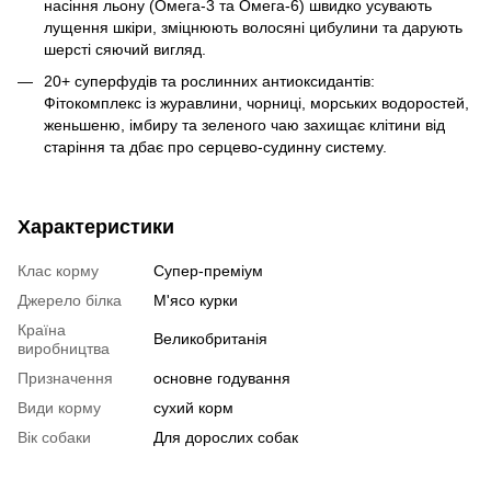
насіння льону (Омега-3 та Омега-6) швидко усувають
лущення шкіри, зміцнюють волосяні цибулини та дарують
шерсті сяючий вигляд.
20+ суперфудів та рослинних антиоксидантів:
Фітокомплекс із журавлини, чорниці, морських водоростей,
женьшеню, імбиру та зеленого чаю захищає клітини від
старіння та дбає про серцево-судинну систему.
Характеристики
Клас корму
Супер-преміум
Джерело білка
М'ясо курки
Країна
Великобританія
виробництва
Призначення
основне годування
Види корму
сухий корм
Вік собаки
Для дорослих собак