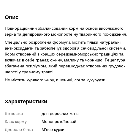
Опис
Повнораціонний збалансований корм на основі висоякісного
зерна та дегідрованого монопротеїну тваринного походження.
Спеціально розроблена формула містить тільки натуральні
антиоксиданти та забезпечує здоров’я сечовидільної системи.
Корм створений в кращих середземноморських традиціях та
включає в себе гранат, ожину, малину та чорницю. Рецептура
збагачена псиліумом, який перешкоджає утворенню грудочок
шерсті у травному тракті.
Не містить курячого жиру, пшениці, сої та кукурудзи.
Характеристики
Вік кошки
для дорослих котів
Клас корму
Монопротеїновий
Джерело білка
М'ясо курки