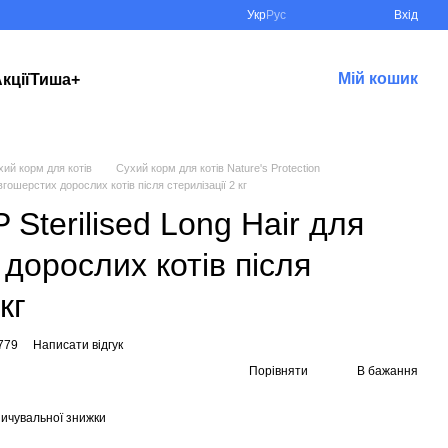
Укр
Рус
Вхід
Мій кошик
кції
Тиша+
хий корм для котів
Сухий корм для котів Nature's Protection
вгошерстих дорослих котів після стерилізації 2 кг
Sterilised Long Hair для
дорослих котів після
кг
779
Написати відгук
Порівняти
В бажання
ичувальної знижки