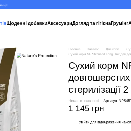
мація
тів
Щоденні добавки
Аксесуари
Догляд та гігієна
Грумінг
А
Головна
Каталог
Для котів
Су
Сухий корм NP Sterilised Long Hair для до
Сухий корм NP 
довгошерстих 
стерилізації 2 
Немає в наявності
Артикул: NPS45
1 145 грн
Увійти
для відображення накоп
%