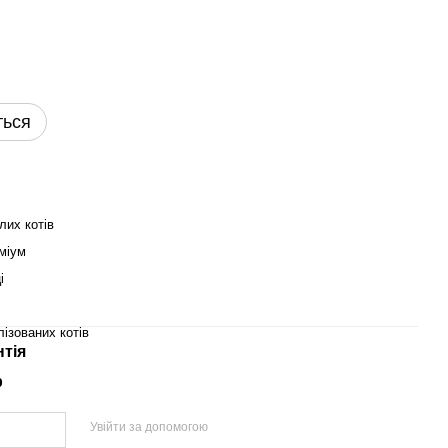
ться
лих котів
міум
і
ізованих котів
нтія
р
Увійти за допомогою