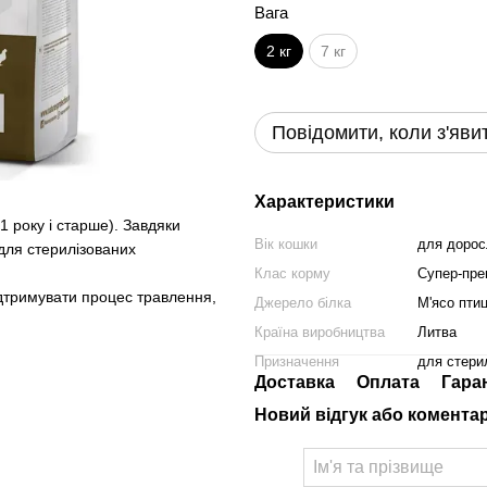
Вага
2 кг
7 кг
Повідомити, коли з'яви
Характеристики
 1 року і старше). Завдяки
Вік кошки
для дорос
для стерилізованих
Клас корму
Супер-пре
ідтримувати процес травлення,
Джерело білка
М'ясо птиц
Країна виробництва
Литва
Призначення
для стерил
Доставка
Оплата
Гара
Новий відгук або комента