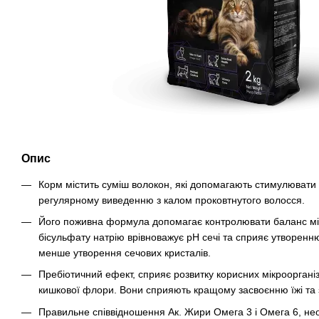
Опис
Корм містить суміш волокон, які допомагають стимулювати
регулярному виведенню з калом проковтнутого волосся.
Його поживна формула допомагає контролювати баланс мі
бісульфату натрію врівноважує pH сечі та сприяє утворенн
менше утворення сечових кристалів.
Пребіотичний ефект, сприяє розвитку корисних мікроорган
кишкової флори. Вони сприяють кращому засвоєнню їжі та 
Правильне співвідношення Ак. Жири Омега 3 і Омега 6, нео