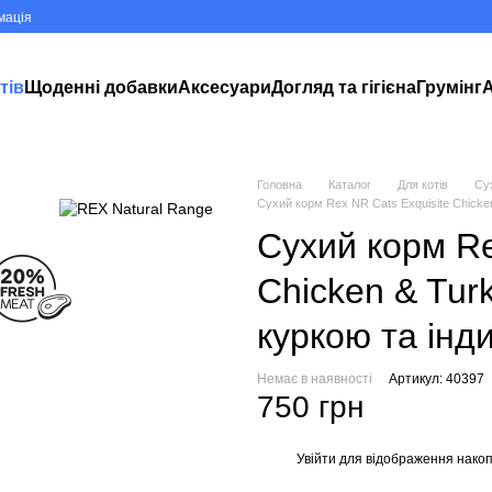
мація
тів
Щоденні добавки
Аксесуари
Догляд та гігієна
Грумінг
А
Головна
Каталог
Для котів
Су
Сухий корм Rex NR Cats Exquisite Chicken
Сухий корм Re
Chicken & Tur
куркою та інд
Немає в наявності
Артикул: 40397
750 грн
Увійти
для відображення накоп
%