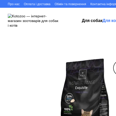
Перейти до основного контенту
Про нас
Оплата і доставка
Обмін та повернення
Контактна інфор
Для собак
Для ко