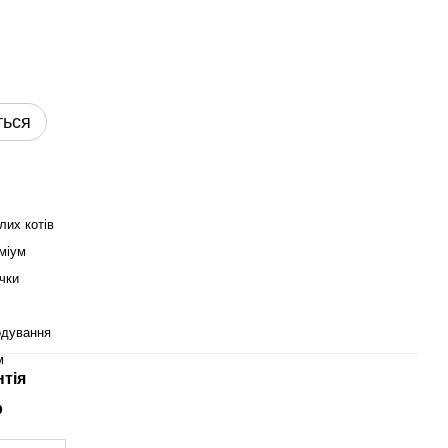
ться
лих котів
міум
чки
одування
м
нтія
р