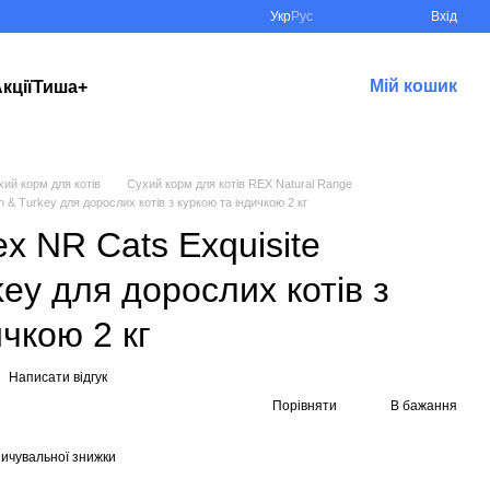
Укр
Рус
Вхід
Мій кошик
кції
Тиша+
хий корм для котів
Сухий корм для котів REX Natural Range
 & Turkey для дорослих котів з куркою та індичкою 2 кг
x NR Cats Exquisite
key для дорослих котів з
ичкою 2 кг
Написати відгук
Порівняти
В бажання
ичувальної знижки