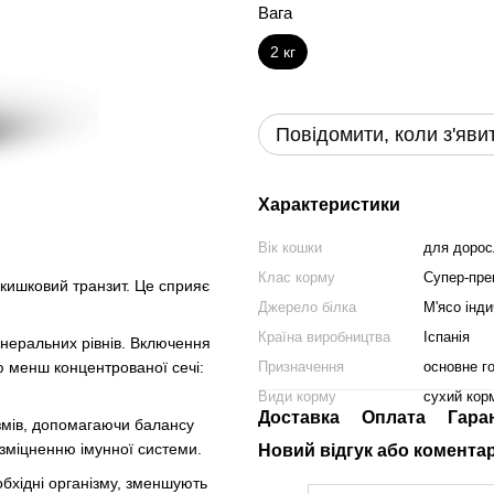
Вага
2 кг
Повідомити, коли з'яви
Характеристики
Вік кошки
для дорос
Клас корму
Супер-пре
 кишковий транзит. Це сприяє
Джерело білка
М'ясо інди
Країна виробництва
Іспанія
неральних рівнів. Включення
ю менш концентрованої сечі:
Призначення
основне г
Види корму
сухий кор
Доставка
Оплата
Гара
ізмів, допомагаючи балансу
зміцненню імунної системи.
Новий відгук або комента
бхідні організму, зменшують