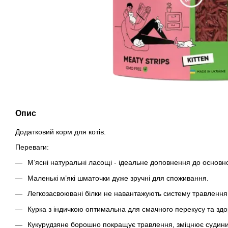
Опис
Додатковий корм для котів.
Переваги:
М’ясні натуральні ласощі - ідеальне доповнення до основно
Маленькі м’які шматочки дуже зручні для споживання.
Легкозасвоювані білки не навантажують систему травлення
Курка з індичкою оптимальна для смачного перекусу та зд
Кукурудзяне борошно покращує травлення, зміцнює судини 