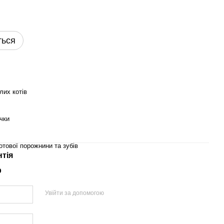
ться
лих котів
чки
отової порожнини та зубів
нтія
р
Увійти за допомогою