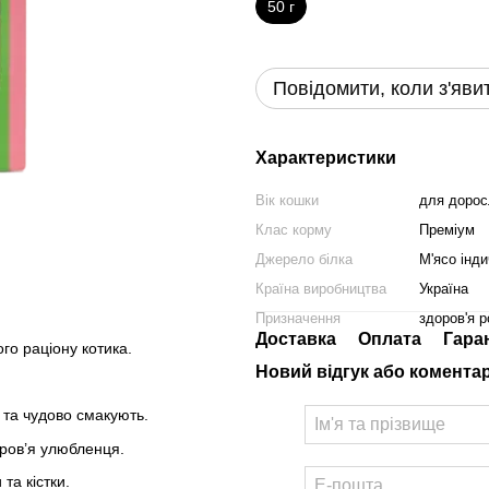
50 г
Повідомити, коли з'яви
Характеристики
Вік кошки
для дорос
Клас корму
Преміум
Джерело білка
М'ясо інди
Країна виробництва
Україна
Призначення
здоров'я р
Доставка
Оплата
Гара
го раціону котика.
Новий відгук або комента
 та чудово смакують.
оров’я улюбленця.
та кістки.