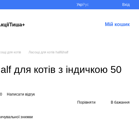
Укр
Рус
Вхід
Мій кошик
кції
Тиша+
ощі для котів
Ласощі для котів half&half
lf для котів з індичкою 50
30
Написати відгук
Порівняти
В бажання
ичувальної знижки