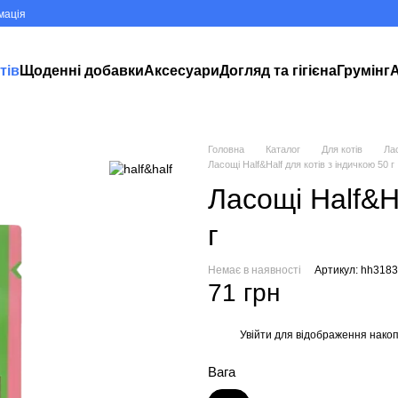
мація
тів
Щоденні добавки
Аксесуари
Догляд та гігієна
Грумінг
А
Головна
Каталог
Для котів
Лас
Ласощі Half&Half для котів з індичкою 50 г
Ласощі Half&Ha
г
Немає в наявності
Артикул: hh318
71 грн
Увійти
для відображення накоп
%
Вага