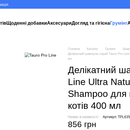
мація
тів
Щоденні добавки
Аксесуари
Догляд та гігієна
Грумінг
А
Головна
Каталог
Грумінг
Шамп
Делікатний шампунь-скраб Tauro Pro Line 
мл
Делікатний ша
Line Ultra Nat
Shampoo для ш
котів 400 мл
Немає в наявності
Артикул: TPL63
856 грн