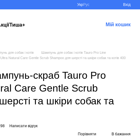
Укр
Рус
Вхід
Мій кошик
кції
Тиша+
унь для собак і котів
Шампунь для собак і котів Tauro Pro Line
Ultra Natural Care Gentle Scrub Shampoo для шерсті та шкіри собак та котів 400
мпунь-скраб Tauro Pro
ural Care Gentle Scrub
ерсті та шкіри собак та
598
Написати відгук
Порівняти
В бажання