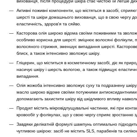
вихованця, після процедури шкіра стає чистою їй легше ди
Активні поживні компоненти, що містяться в засобі, сприя
шерсті та шкіри домашнього вихованця, що в свою чергу до
еластичність, здоров'я та сяйво.
Касторова олія широко відома своїми поживними та зволо
особливо корисна для шерсті: зміцнює волосяні фолікули, 
волосяного стрижня, зменшує випадання шерсті. Касторове
блиск, а також інтенсивно зволожує шкіру.
Гліцерин, що міститься в косметичному засобі, діє як прир
насичує шкіру і шерсть вологою, а також підвищує еластичні
випадання.
Олія жожоба інтенсивно зволожує суху та подразнену шкіру
масло широко відоме своїми потужними антиоксидантними 
допомагають захистити шкіру від шкідливого впливу навко
Продукт містить мікровідлущувальні частинки, які при конта
кровообіг у фолікулах, що у свою чергу сприяє зростанню зд
Завдяки делікатній формулі шампунь оптимально підходить
чутливою шкірою: засіб не містить SLS, парабенів та силікон