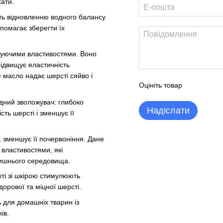
хати.
ють відновленню водного балансу
помагає зберегти їх
жуючими властивостями. Воно
підвищує еластичність
 масло надає шерсті сяйво і
Оцініть товар
одний зволожувач: глибоко
Надіслати
сть шерсті і зменшує її
, зменшує її почервоніння. Дане
властивостями, які
лишнього середовища.
кті зі шкірою стимулюють
орової та міцної шерсті.
 для домашніх тварин із
ів.