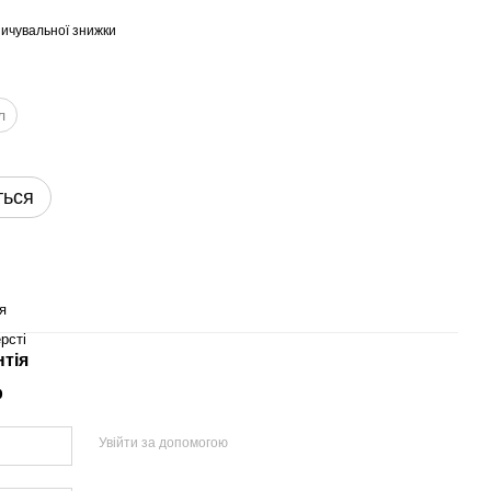
ичувальної знижки
л
ться
я
рсті
нтія
р
Увійти за допомогою