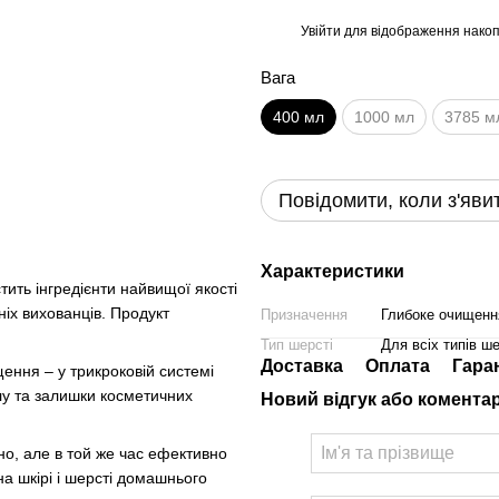
Увійти
для відображення накоп
%
Вага
400 мл
1000 мл
3785 м
Повідомити, коли з'яви
Характеристики
тить інгредієнти найвищої якості
іх вихованців. Продукт
Призначення
Глибоке очищенн
Тип шерсті
Для всіх типів ше
Доставка
Оплата
Гара
щення – у трикроковій системі
лу та залишки косметичних
Новий відгук або комента
но, але в той же час ефективно
на шкірі і шерсті домашнього