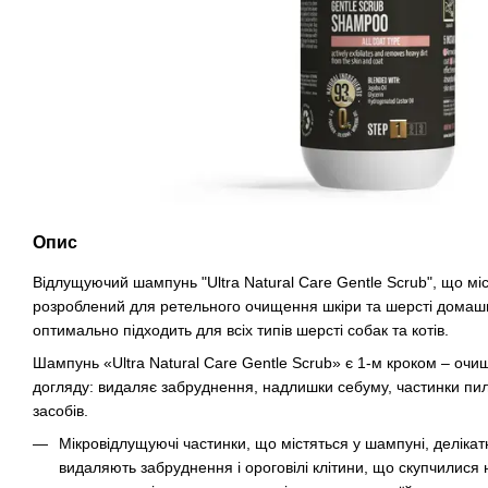
Опис
Відлущуючий шампунь "Ultra Natural Care Gentle Scrub", що міс
розроблений для ретельного очищення шкіри та шерсті домашн
оптимально підходить для всіх типів шерсті собак та котів.
Шампунь «Ultra Natural Care Gentle Scrub» є 1-м кроком – очи
догляду: видаляє забруднення, надлишки себуму, частинки пи
засобів.
Мікровідлущуючі частинки, що містяться у шампуні, делікат
видаляють забруднення і ороговілі клітини, що скупчилися 