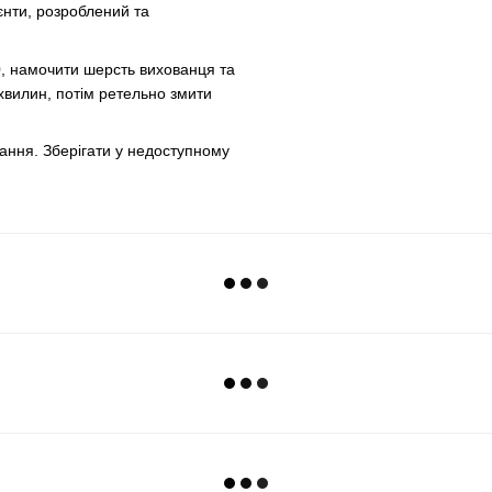
ієнти, розроблений та
0, намочити шерсть вихованця та
хвилин, потім ретельно змити
ання. Зберігати у недоступному