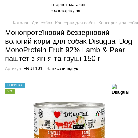
Каталог
Для собак
Консерви для собак
Консерви для собак
Монопротеїновий беззерновий
вологий корм для собак Disugual Dog
MonoProtein Fruit 92% Lamb & Pear
паштет з ягня та груші 150 г
Артикул:
FRUT101
Написати відгук
НОВИНКА
ХІТ