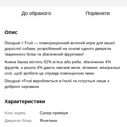
До обраного
Порівняти
Опис
Disugual + Fruit — повнораціонний вологий корм для вашої
дорослої собаки, розроблений на основі одного джерела
тваринного білка та збагачений фруктами!
Кожна банка містить 92% м'яса або риби, збагачених 4%
фруктів, а решта 4% дають овочеві желе, вітаміни, мінеральні
солі, щоб зробити це справді повноцінною їжею.
Disugual +Fruit виробляється в Італії та готується лише з
добірної сировини.
Характеристики
Клас корму
Супер-преміум
Джерело білка
Ягнятина