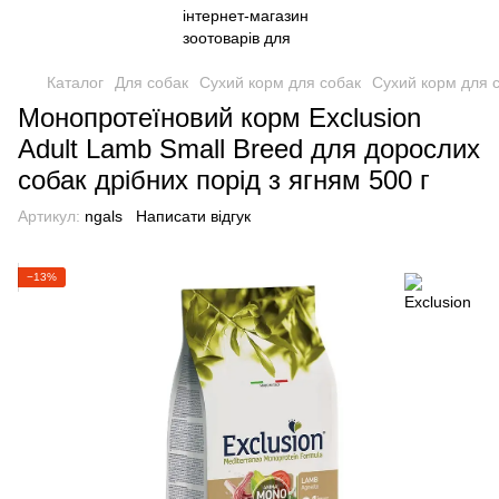
Каталог
Для собак
Сухий корм для собак
Сухий корм для с
Монопротеїновий корм Exclusion
Adult Lamb Small Breed для дорослих
собак дрібних порід з ягням 500 г
Артикул:
ngals
Написати відгук
−13%