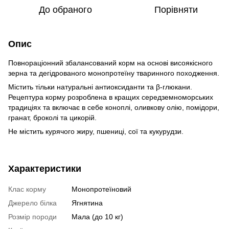
До обраного
Порівняти
Опис
Повнораціонний збалансований корм на основі висоякісного
зерна та дегідрованого монопротеїну тваринного походження.
Містить тільки натуральні антиоксиданти та β-глюкани.
Рецептура корму розроблена в кращих середземноморських
традиціях та включає в себе коноплі, оливкову олію, помідори,
гранат, броколі та цикорій.
Не містить курячого жиру, пшениці, сої та кукурудзи.
Характеристики
Клас корму
Монопротеїновий
Джерело білка
Ягнятина
Розмір породи
Мала (до 10 кг)