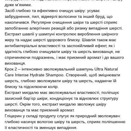
дуже м’якими.
Засіб глибоко та ефективно очищує шкіру: усуває
забруднення, пил, відмерлі волосини та інший бруд, що
накопичився. Регулярне очищення шкіри та шерсті сприяє
запобіганню алергічних реакцій або ризику випадіння шерсті.
Екстракт шавлії у шампуні контролює вироблення шкірного
жиру та надає шерсті здорового блиску. Шавлія також має
антибактеріальні властивості та заспокійливий ефект, як і
здатність глибоко очищувати шкіру та шерсть вихованця, не
спричиняючи подразнень, і має приємний аромат і до вашого
вихованця.
Крок 2 – інтенсивно зволожувальний шампунь Ultra Natural
Care Intense Hydrate Shampoo. Створений, щоб зміцнювати
шерсть, глибоко зволожувати шкіру та шерсть, надаючи їй
блиску та підсилюючи колір.
Екстракт мигдалю має зволожувальні властивості, поліпшує
захисний бар’єр шкіри, кондиціонує та відновлює структуру
шерсті. Окрім того, екстракт мигдалю зволожує шкіру
вихованця та має приємний аромат.
Гліцерин у складі продукту слугує як природний зволожувач:
глибоко насичує вологою шкіру та шерсть, сприяє поліпшенню
її еластичності та зменшує випадіння.