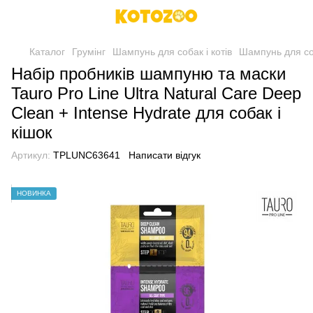
Каталог
Грумінг
Шампунь для собак і котів
Шампунь для соб
Набір пробників шампуню та маски
Tauro Pro Line Ultra Natural Care Deep
Clean + Intense Hydrate для собак і
кішок
Артикул:
TPLUNC63641
Написати відгук
НОВИНКА