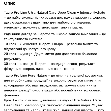
Опис
Tauro Pro Line Ultra Natural Care Deep Clean + Intense Hydrate
– це набір високоякісних зразків догляду за шкірою та шерстю,
що складається з шампуню для глибокого очищення,
інтенсивно зволожувального шампуню та маски.
Відмінний догляд за шерстю та шкірою вашого вихованця – це
триступінчаста система:
1й крок – Очищення. Шерсть і шкіра – ретельно вимиті та
підготовані до наступного кроку.
2й крок – Функція. Друге миття для досягнення бажаного
результату.
3й крок – Фіксація. Шерсть – кондиціонована, результат
фіксується, шерсть лишається зволоженою.
Tauro Pro Line Pure Nature – це лінія натуральної косметики:
для виробництва продукції не використовуються синтетичні
консерванти або інші інгредієнти, які можуть спричинити
алергічні реакції, сухість шкіри або послаблення волосяних
фолікулів.
Крок 1 – глибоко очищувальний шампунь Ultra Natural Care
Deep Clean Shampoo для глибокого очищення шкіри. Усуває
забруднення та надлишковий жир, залишаючи шерсть і шкіру