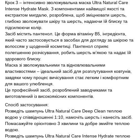
Крок 3 – інтенсивно зволожувальна маска Ultra Natural Care
Intense Hydrate Mask. З компонентами найвищої якості та
екстрактом мигдалю, розроблена, щоб зміцнювати шерсть,
глибоко зволожувати шкіру та шерсть, надаючи їй блиску та
підсилюючи колір.
Засіб містить пантенол. Це форма вітаміну В5, інгредієнта,
який часто застосовується в засобах для догляду за шкірою та
волоссям у щоденній косметиці. Пантенол сприяє
полегшенню розчісування, робить шерсть м’якою та надає їй
здорового блиску.
Маска зі зволожувальними та відновлювальними
властивостями – ідеальний засіб для розплутування ковтунів,
завдяки чому процес вичісування стає легким і комфортним
для вашого улюбленця.
Це професійний засіб, розроблений заводчиками та
виготовлений із високоякісних компонентів.
Спосіб застосування:
Розведіть шампунь Ultra Natural Care Deep Clean теплою
водою у співвідношенні 1:10, намочіть шерсть і нанесіть засіб.
Помасажуйте орієнтовно 3 хвилини та добре змийте теплою
водою.
Розведіть шампунь Ultra Natural Care Intense Hydrate теплою