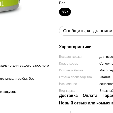
Вес
85 г
Сообщить, когда появи
Характеристики
Возраст кошки
для взр
Класс корму
Супер-п
иально для вашего взрослого
Источник белка
Мясо пе
Страна производства
Италия
го мяса и рыбы, без
Назначение
основно
Вид корма
Влажный
х закусок.
Доставка
Оплата
Гара
Новый отзыв или коммен