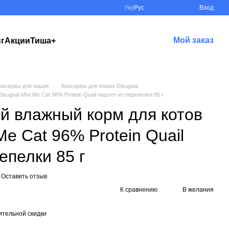
Укр
Рус
Вход
Мой заказ
нг
Акции
Тиша+
онсервы для кошек
Консервы для кошек Disugual
ugual Mini Me Cat 96% Protein Quail паштет из перепелки 85 г
й влажный корм для котов
Me Cat 96% Protein Quail
епелки 85 г
Оставить отзыв
К сравнению
В желания
тельной скидки