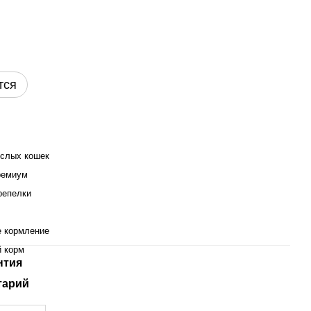
тся
ослых кошек
ремиум
репелки
е кормление
 корм
нтия
тарий