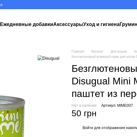
ия
к
Ежедневные добавки
Аксессуары
Уход и гигиена
Груми
Главная
Каталог
Для кошек
К
Безглютеновый влажный корм для котов Dis
Безглютеновы
Disugual Mini 
паштет из пер
Нет в наличии
Артикул: MIME007
50 грн
Войти
для отображения накопи
%