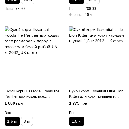
Цена
780.00
Цена
780.00
Фасовка
15 кг
Сухой корм Essential Foods the
Сухой корм Essential Little Lion
Panther для кошек всех
Kitten для котят курицей и
размеров и пород с лососем и
уткой 1,5 кг
1 600 грн
1 775 грн
белой рыбой 1.5 кг
Вес
Вес
1,5 кг
3 кг
1,5 кг