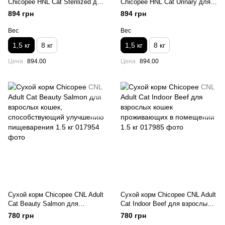
Chicopee HNL Cat Sterilized для
Chicopee HNL Cat Urinary для
взрослых стерилизованных
взрослых для кошек с
894 грн
894 грн
котов 1.5 кг
мочекаменной болезнью 1.5 кг
Вес
Вес
1,5 кг
8 кг
1,5 кг
8 кг
Цена
894.00
Цена
894.00
Сухой корм Chicopee CNL Adult
Сухой корм Chicopee CNL Adult
Cat Beauty Salmon для
Cat Indoor Beef для взрослых
взрослых кошек,
кошек проживающих в
780 грн
780 грн
способствующий улучшению
помещении 1.5 кг