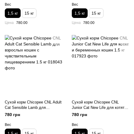
пищеварения 1.5 кг
Вес
Вес
1,5 кг
15 кг
1,5 кг
15 кг
Цена
780.00
Цена
780.00
Сухой корм Chicopee CNL Adult
Сухой корм Chicopee CNL
Cat Sensible Lamb для
Junior Cat New Life для котят и
взрослых кошек с
беременных кошек 1.5 кг
780 грн
780 грн
чувствительным
пищеварением 1.5 кг
Вес
Вес
1,5 кг
15 кг
1,5 кг
15 кг