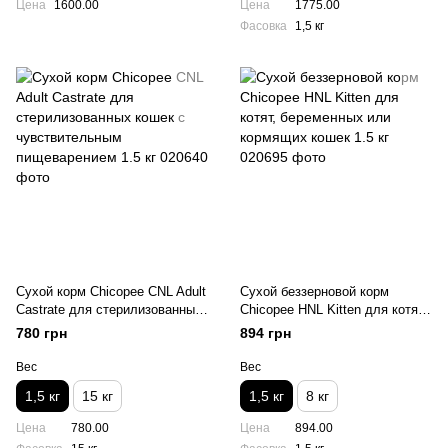
Цена
1600.00
Цена
1775.00
Фасовка
1,5 кг
Сухой корм Chicopee CNL Adult
Сухой беззерновой корм
Castrate для стерилизованных
Chicopee HNL Kitten для котят,
кошек с чувствительным
беременных или кормящих
780 грн
894 грн
пищеварением 1.5 кг
кошек 1.5 кг
Вес
Вес
1,5 кг
15 кг
1,5 кг
8 кг
Цена
780.00
Цена
894.00