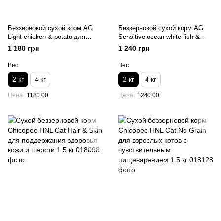
Беззерновой сухой корм AG
Беззерновой сухой корм AG
Light chicken & potato для
Sensitive ocean white fish &
кошек диетический,
potato для кошек с
1 180 грн
1 240 грн
низкокалорийный со свежей
чувствительным желудком с
курицей и картофелем 2 кг
океанической рыбой и
Вес
Вес
картофелем 2 кг
2 кг
4 кг
2 кг
4 кг
Цена
1180.00
Цена
1240.00