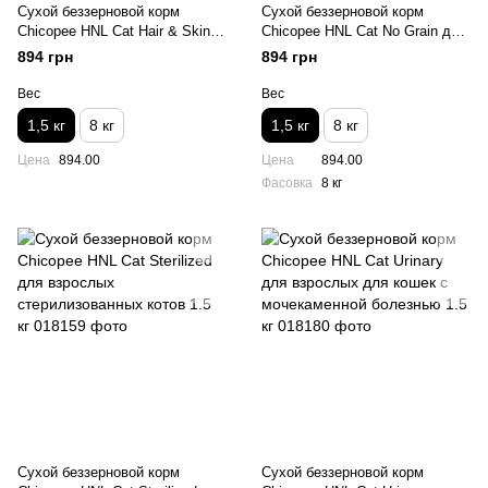
Сухой беззерновой корм
Сухой беззерновой корм
Chicopee HNL Cat Hair & Skin
Chicopee HNL Cat No Grain для
для поддержания здоровья
взрослых котов с
894 грн
894 грн
кожи и шерсти 1.5 кг
чувствительным
пищеварением 1.5 кг
Вес
Вес
1,5 кг
8 кг
1,5 кг
8 кг
Цена
894.00
Цена
894.00
Фасовка
8 кг
Сухой беззерновой корм
Сухой беззерновой корм