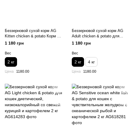
Беззерновой сухой корм AG
Беззерновой сухой корм AG
Kitten chicken & potato Корм ​​
Adult chicken & potato для
для котят со свежей курицей и
кошек со свежей курицей и
1 180 грн
1 180 грн
картофелем 2 кг
картофелем 2 кг
Вес
Вес
2 кг
2 кг
4 кг
Цена
1180.00
Цена
1180.00