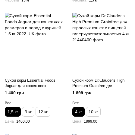
Фасовка
15 кг
Фасовка
1,5 кг
Сухой корм Essential Foods
Сухой корм Dr.Clauder's High
Jaguar для кошек всех
Premium Grainfree для
размеров и пород с курицей
взрослых кошек с пищевой
1 400 грн
1 899 грн
1.5 кг
гиперчувствительностью 4 кг
Вес
Вес
1,5 кг
3 кг
12 кг
4 кг
10 кг
Цена
1400.00
Цена
1899.00