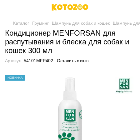
Каталог
Груминг
Шампунь для собак и кошек
Шампунь дл
Кондиционер MENFORSAN для
распутывания и блеска для собак и
кошек 300 мл
Артикул:
54101MFP402
Оставить отзыв
НОВИНКА