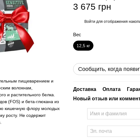
3 675 грн
Войти
для отображения накопи
%
Вес
12,5 кг
Сообщить, когда появи
ительным пищеварением и
еским волокнам,
Доставка
Оплата
Гара
го и растительного белка.
Новый отзыв или коммен
ов (FOS) и бета-глюкана из
ную кишечную флору молодых
му росту. Не содержит
.