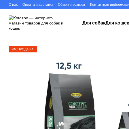
Перейти к основному контенту
О нас
Оплата и доставка
Обмен и возврат
Контактная информац
Для собак
Для коше
РАСПРОДАЖА