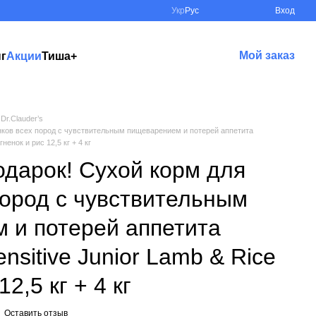
Укр
Рус
Вход
Мой заказ
нг
Акции
Тиша+
Dr.Clauder’s
енков всех пород с чувствительным пищеварением и потерей аппетита
гненок и рис 12,5 кг + 4 кг
подарок! Сухой корм для
пород с чувствительным
 и потерей аппетита
ensitive Junior Lamb & Rice
12,5 кг + 4 кг
Оставить отзыв