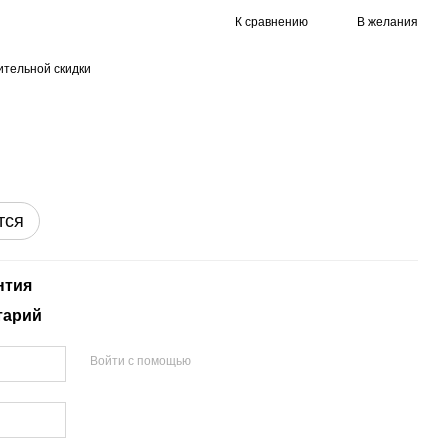
К сравнению
В желания
тельной скидки
тся
нтия
тарий
Войти с помощью