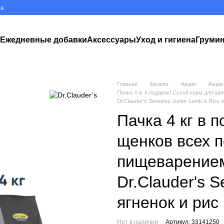
ия
к
Ежедневные добавки
Аксессуары
Уход и гигиена
Груми
Главная
Каталог
Акции
Акции 
Пачка 4 кг в подарок! Сухой корм для щ
Dr.Clauder's Sensitive Junior Lamb & Rice я
Пачка 4 кг в 
щенков всех 
пищеварением
Dr.Clauder's S
ягненок и рис 
Нет в наличии
Артикул: 33141250