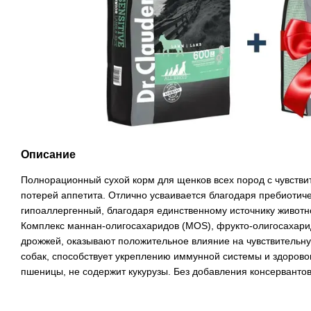
Описание
Полнорационный сухой корм для щенков всех пород с чувств
потерей аппетита. Отлично усваивается благодаря пребиотич
гипоаллергенный, благодаря единственному источнику животно
Комплекс маннан-олигосахаридов (MOS), фрукто-олигосахарид
дрожжей, оказывают положительное влияние на чувствитель
собак, способствует укреплению иммунной системы и здорово
пшеницы, не содержит кукурузы. Без добавления консервантов