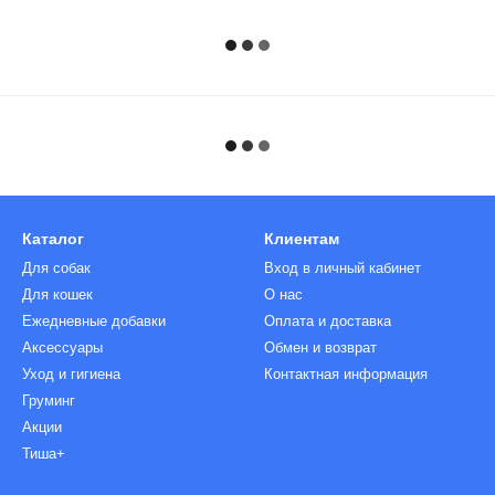
Каталог
Клиентам
Для собак
Вход в личный кабинет
Для кошек
О нас
Ежедневные добавки
Оплата и доставка
Аксессуары
Обмен и возврат
Уход и гигиена
Контактная информация
Груминг
Акции
Тиша+