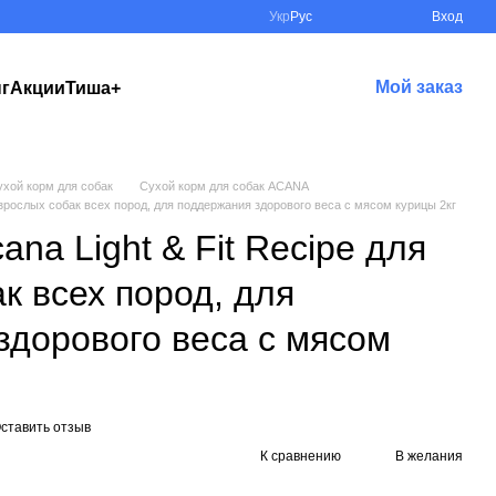
Укр
Рус
Вход
Мой заказ
нг
Акции
Тиша+
ухой корм для собак
Сухой корм для собак ACANA
 взрослых собак всех пород, для поддержания здорового веса с мясом курицы 2кг
ana Light & Fit Recipe для
к всех пород, для
здорового веса с мясом
ставить отзыв
К сравнению
В желания