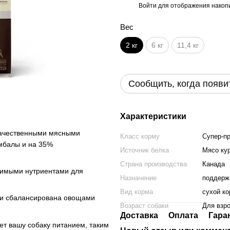
Войти
для отображения накопи
%
Вес
2 кг
6 кг
11,4 кг
Сообщить, когда появи
Характеристики
качественными мясными
Класс корму
Супер-п
амбалы и на 35%
Источник белка
Мясо ку
Страна производства
Канада
димыми нутриентами для
Назначение
поддерж
Вид корма
сухой к
в и сбалансирована овощами
Возраст собаки
Для взр
Доставка
Оплата
Гара
т вашу собаку питанием, таким