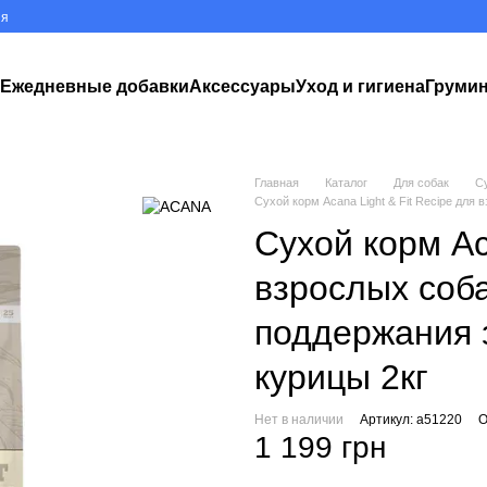
ия
к
Ежедневные добавки
Аксессуары
Уход и гигиена
Груми
Главная
Каталог
Для собак
С
Сухой корм Acana Light & Fit Recipe для
Сухой корм Ac
взрослых соба
поддержания 
курицы 2кг
Нет в наличии
Артикул: a51220
О
1 199 грн