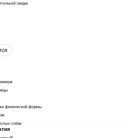
тельной скидки
тся
ремиум
рицы
ка физической формы
орм
ослых собак
нтия