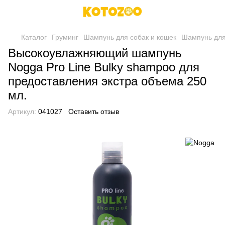
Каталог
Груминг
Шампунь для собак и кошек
Шампунь для
Высокоувлажняющий шампунь
Nogga Pro Line Bulky shampoo для
предоставления экстра объема 250
мл.
Артикул:
041027
Оставить отзыв