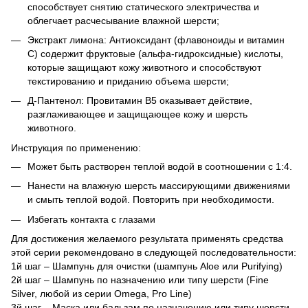
способствует снятию статического электричества и
облегчает расчесывание влажной шерсти;
Экстракт лимона: Антиоксидант (флавоноиды и витамин
С) содержит фруктовые (альфа-гидроксидные) кислоты,
которые защищают кожу животного и способствуют
текстированию и приданию объема шерсти;
Д-Пантенол: Провитамин В5 оказывает действие,
разглаживающее и защищающее кожу и шерсть
животного.
Инструкция по применению:
Может быть растворен теплой водой в соотношении с 1:4.
Нанести на влажную шерсть массирующими движениями
и смыть теплой водой. Повторить при необходимости.
Избегать контакта с глазами
Для достижения желаемого результата применять средства
этой серии рекомендовано в следующей последовательности:
1й шаг – Шампунь для очистки (шампунь Aloe или Purifying)
2й шаг – Шампунь по назначению или типу шерсти (Fine
Silver, любой из серии Omega, Pro Line)
3й шаг – Маска или бальзам по назначению или типу шерсти