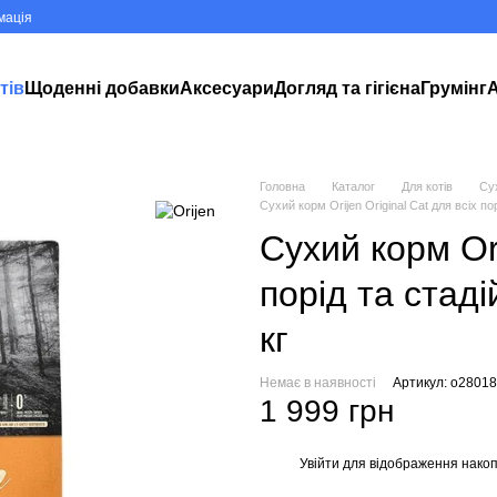
мація
тів
Щоденні добавки
Аксесуари
Догляд та гігієна
Грумінг
А
Головна
Каталог
Для котів
Су
Сухий корм Orijen Original Cat для всіх пор
Сухий корм Ori
порід та стаді
кг
Немає в наявності
Артикул: o28018
1 999 грн
Увійти
для відображення накоп
%