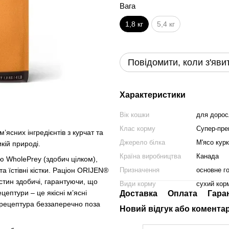
Вага
1,8 кг
5,4 кг
Повідомити, коли з'яви
Характеристики
Вік кошки
для дорос
Клас корму
Супер-пре
’ясних інгредієнтів з курчат та
Джерело білка
М'ясо кур
кій природі.
Країна виробництва
Канада
ю WholePrey (здобич цілком),
та їстівні кістки. Раціон ORIJEN®
Призначення
основне г
стин здобичі, гарантуючи, що
Види корму
сухий кор
ецептури – це якісні м’ясні
Доставка
Оплата
Гара
я рецептура беззаперечно поза
Новий відгук або комента