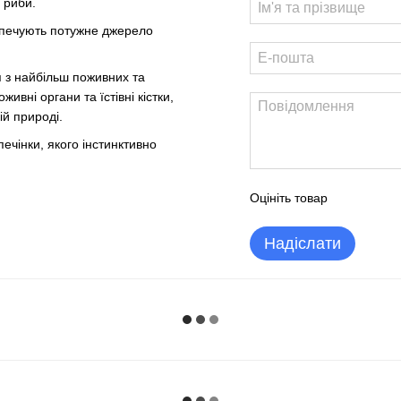
а риби.
безпечують потужне джерело
я з найбільш поживних та
ивні органи та їстівні кістки,
ій природі.
ечінки, якого інстинктивно
Оцініть товар
Надіслати