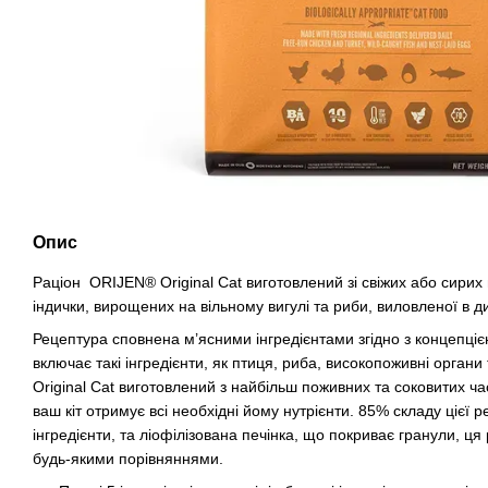
Опис
Раціон ORIJEN® Original Cat виготовлений зі свіжих або сирих м
індички, вирощених на вільному вигулі та риби, виловленої в ди
Рецептура сповнена м’ясними інгредієнтами згідно з концепціє
включає такі інгредієнти, як птиця, риба, високопоживні органи 
Original Cat виготовлений з найбільш поживних та соковитих ча
ваш кіт отримує всі необхідні йому нутрієнти. 85% складу цієї р
інгредієнти, та ліофілізована печінка, що покриває гранули, ц
будь-якими порівняннями.