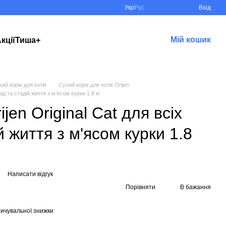
Укр
Рус
Вхід
Мій кошик
кції
Тиша+
хий корм для котів
Сухий корм для котів Orijen
ід та стадій життя з м'ясом курки 1.8 кг
jen Original Cat для всіх
й життя з м'ясом курки 1.8
Написати відгук
Порівняти
В бажання
ичувальної знижки