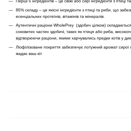
Перші 5 інгредієнтів – це свіжі або сирі інгредієнти з птиці т
85% складу – це якісні інгредієнти з птиці та риби, що за
есенціальних протеїнів, вітамінів та мінералів.
Аутентичні раціони WholePrey (здобич цілком) складаютьс
соковитих частин здобичі, таких як птиця або риба, високопож
відтворюючи раціони, якими харчувались предки котів у дик
Ліофілізоване покриття забезпечує потужний аромат сирої п
жадає ваш кіт.