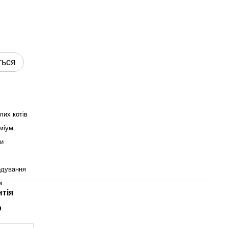
ться
лих котів
міум
ки
одування
м
нтія
р