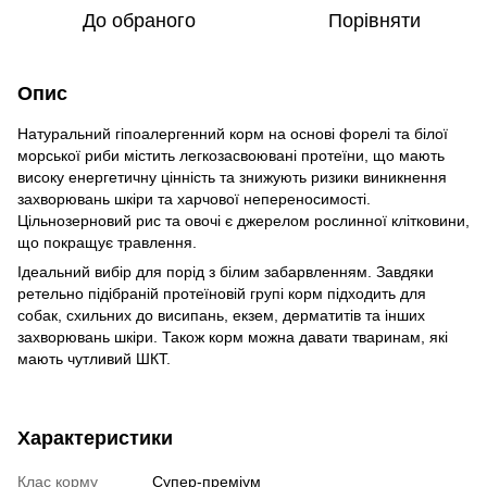
До обраного
Порівняти
Опис
Натуральний гіпоалергенний корм на основі форелі та білої
морської риби містить легкозасвоювані протеїни, що мають
високу енергетичну цінність та знижують ризики виникнення
захворювань шкіри та харчової непереносимості.
Цільнозерновий рис та овочі є джерелом рослинної клітковини,
що покращує травлення.
Ідеальний вибір для порід з білим забарвленням. Завдяки
ретельно підібраній протеїновій групі корм підходить для
собак, схильних до висипань, екзем, дерматитів та інших
захворювань шкіри. Також корм можна давати тваринам, які
мають чутливий ШКТ.
Характеристики
Клас корму
Супер-преміум